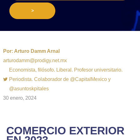
>
Por:
Arturo Damm Arnal
arturodamm@prodigy.net.mx
Economista, filósofo. Liberal. Profesor universitario.
Periodista. Colaborador de @CapitalMexico y
@asuntoskpitales
30 enero, 2024
COMERCIO EXTERIOR
EN 2023