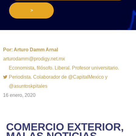
>
Por:
Arturo Damm Arnal
arturodamm@prodigy.net.mx
Economista, filósofo. Liberal. Profesor universitario.
Periodista. Colaborador de @CapitalMexico y
@asuntoskpitales
16 enero, 2020
COMERCIO EXTERIOR,
MALAS NOTICIAS