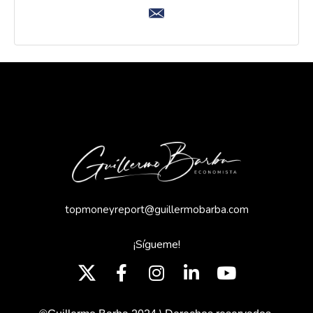
topmoneyreport@guillermobarba.com
¡Sígueme!