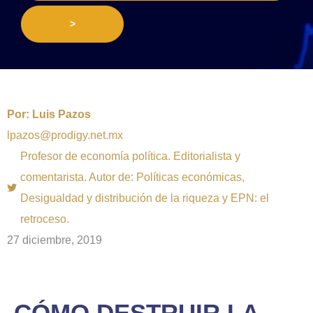
>
Por:
Luis Pazos
lpazos@prodigy.net.mx
Profesor de economía política. Editorialista y
comentarista. Autor de: Políticas económicas,
Desigualdad y distribución de la riqueza y EPN: el
retroceso.
27 diciembre, 2019
CÓMO DESTRUIR LA