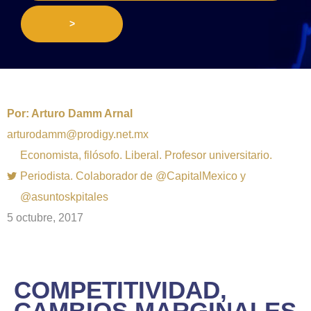
>
Por:
Arturo Damm Arnal
arturodamm@prodigy.net.mx
Economista, filósofo. Liberal. Profesor universitario.
Periodista. Colaborador de @CapitalMexico y
@asuntoskpitales
5 octubre, 2017
COMPETITIVIDAD,
CAMBIOS MARGINALES