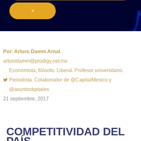
>
Por:
Arturo Damm Arnal
arturodamm@prodigy.net.mx
Economista, filósofo. Liberal. Profesor universitario.
Periodista. Colaborador de @CapitalMexico y
@asuntoskpitales
21 septiembre, 2017
COMPETITIVIDAD DEL
PAÍS