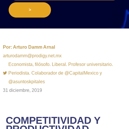
>
Por:
Arturo Damm Arnal
arturodamm@prodigy.net.mx
Economista, filósofo. Liberal. Profesor universitario.
Periodista. Colaborador de @CapitalMexico y
@asuntoskpitales
31 diciembre, 2019
COMPETITIVIDAD Y
PRODUCTIVIDAD