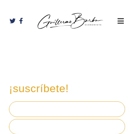
Recibe mi boletín de
inversiones
en tu email,
¡suscríbete!