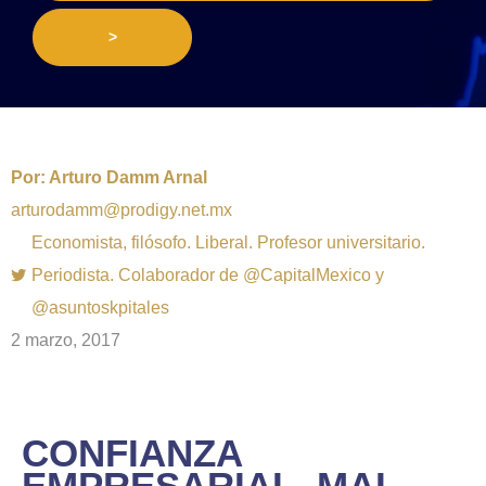
>
Por:
Arturo Damm Arnal
arturodamm@prodigy.net.mx
Economista, filósofo. Liberal. Profesor universitario.
Periodista. Colaborador de @CapitalMexico y
@asuntoskpitales
2 marzo, 2017
CONFIANZA
EMPRESARIAL, MAL