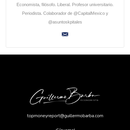
Economista, filósofo. Liberal. Profesor universitario.
Periodista. Colaborador de @CapitalMexico y
@asuntoskpitales
topmoneyreport@guillermobarba.com