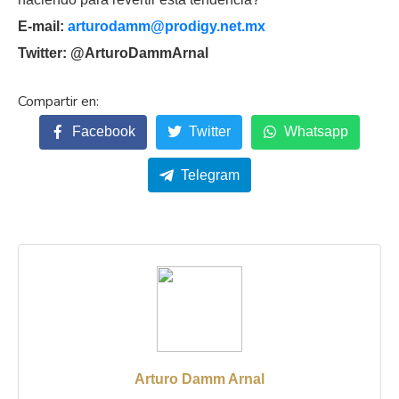
E-mail:
arturodamm@prodigy.net.mx
Twitter: @ArturoDammArnal
Facebook
Twitter
Whatsapp
Telegram
Arturo Damm Arnal