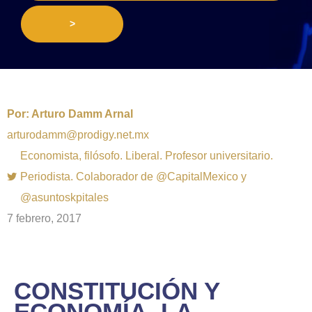
>
Por:
Arturo Damm Arnal
arturodamm@prodigy.net.mx
Economista, filósofo. Liberal. Profesor universitario.
Periodista. Colaborador de @CapitalMexico y
@asuntoskpitales
7 febrero, 2017
CONSTITUCIÓN Y
ECONOMÍA, LA