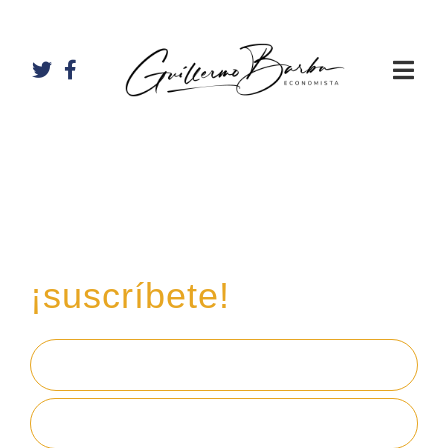
Recibe mi boletín de
inversiones
en tu email,
¡suscríbete!