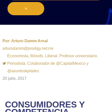
>
Por:
Arturo Damm Arnal
arturodamm@prodigy.net.mx
Economista, filósofo. Liberal. Profesor universitario.
Periodista. Colaborador de @CapitalMexico y
@asuntoskpitales
20 julio, 2017
CONSUMIDORES Y
COMPETENCIA