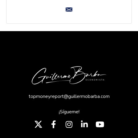
topmoneyreport@guillermobarba.com
¡Sígueme!