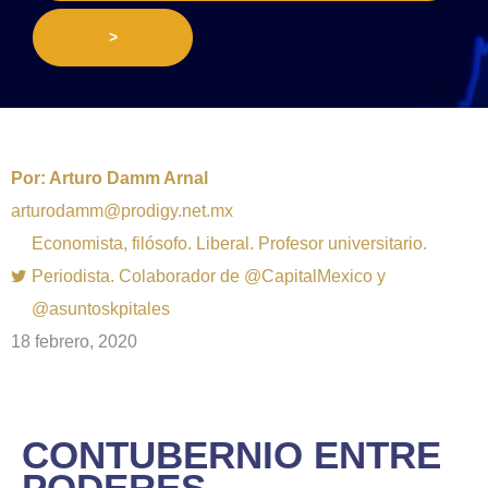
>
Por:
Arturo Damm Arnal
arturodamm@prodigy.net.mx
Economista, filósofo. Liberal. Profesor universitario.
Periodista. Colaborador de @CapitalMexico y
@asuntoskpitales
18 febrero, 2020
CONTUBERNIO ENTRE
PODERES