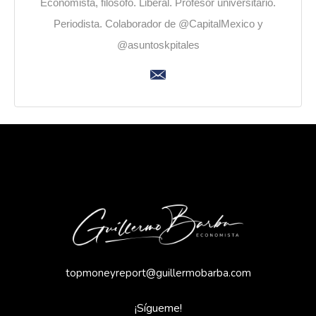
Economista, filósofo. Liberal. Profesor universitario.
Periodista. Colaborador de @CapitalMexico y
@asuntoskpitales
topmoneyreport@guillermobarba.com
¡Sígueme!