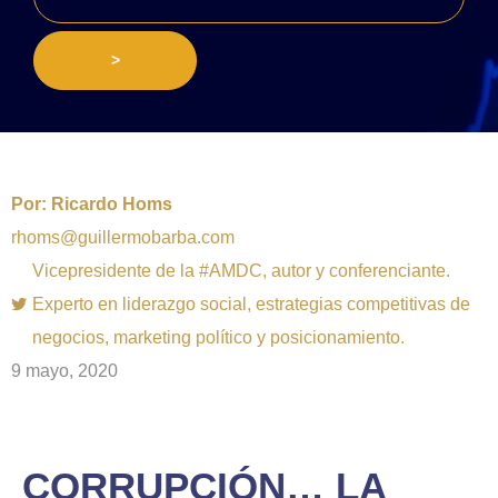
>
Por:
Ricardo Homs
rhoms@guillermobarba.com
Vicepresidente de la #AMDC, autor y conferenciante.
Experto en liderazgo social, estrategias competitivas de
negocios, marketing político y posicionamiento.
9 mayo, 2020
CORRUPCIÓN… LA