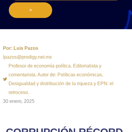
>
Por:
Luis Pazos
lpazos@prodigy.net.mx
Profesor de economía política. Editorialista y
comentarista. Autor de: Políticas económicas,
Desigualdad y distribución de la riqueza y EPN: el
retroceso.
30 enero, 2025
CORRUPCIÓN RÉCORD