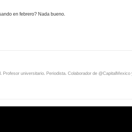
sando en febrero? Nada bueno.
al. Profesor universitario. Periodista. Colaborador de @CapitalMexic