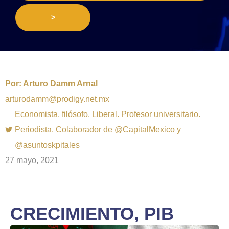
>
Por:
Arturo Damm Arnal
arturodamm@prodigy.net.mx
Economista, filósofo. Liberal. Profesor universitario.
Periodista. Colaborador de @CapitalMexico y
@asuntoskpitales
27 mayo, 2021
CRECIMIENTO, PIB