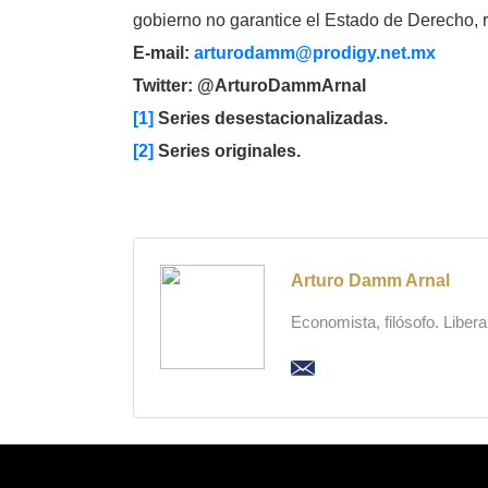
gobierno no garantice el Estado de Derecho, r
E-mail:
arturodamm@prodigy.net.mx
Twitter: @ArturoDammArnal
[1]
Series desestacionalizadas.
[2]
Series originales.
Arturo Damm Arnal
Economista, filósofo. Liber