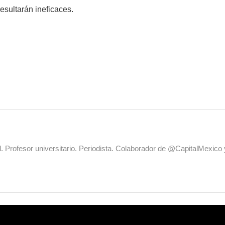
esultarán ineficaces.
al. Profesor universitario. Periodista. Colaborador de @CapitalMexic