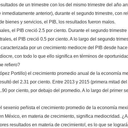
ultados de un trimestre con los del mismo trimestre del año an
re inmediatamente anterior), durante el segundo trimestre, con r
e bienes y servicios, el PIB, los resultados fueron malos.
uales, el PIB creció 2.5 por ciento. Durante el segundo trimestre 
trales, el PIB creció 0.5 por ciento. A lo largo del segundo trime
d caracterizada por un crecimiento mediocre del PIB desde hace
iocre, con todo lo que ello significa en términos de oportunid
e refiero?
ópez Portillo) el crecimiento promedio anual de la economía m
sultó del 2.31 por ciento. Entre 2013 y 2015 (primera mitad del
90 por ciento, por debajo del promedio. A lo largo del primer s
del sexenio peñista el crecimiento promedio de la economía mexi
 México, en materia de crecimiento, significa mediocridad. ¿A
es resultados en materia de crecimiento!, es lo que se logrará