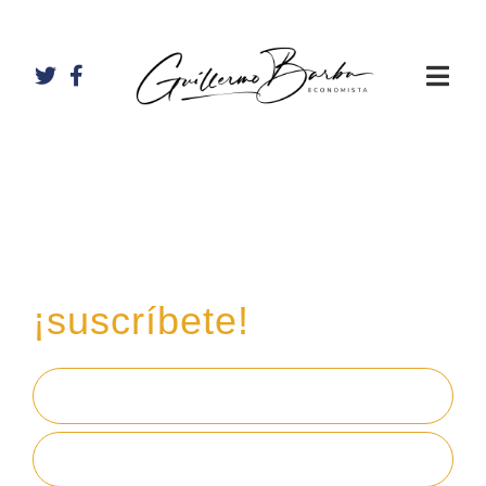
Recibe mi boletín de
inversiones
en tu email,
¡suscríbete!