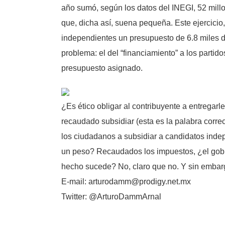
año sumó, según los datos del INEGI, 52 mill
que, dicha así, suena pequeña. Este ejercicio, 
independientes un presupuesto de 6.8 miles d
problema: el del “financiamiento” a los parti
presupuesto asignado.
¿Es ético obligar al contribuyente a entregarl
recaudado subsidiar (esta es la palabra correct
los ciudadanos a subsidiar a candidatos indep
un peso? Recaudados los impuestos, ¿el gobier
hecho sucede? No, claro que no. Y sin emba
E-mail: arturodamm@prodigy.net.mx
Twitter: @ArturoDammArnal