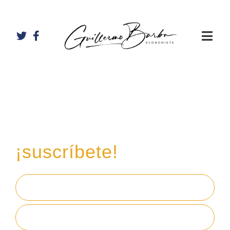
Recibe mi boletín de
inversiones
en tu email,
¡suscríbete!