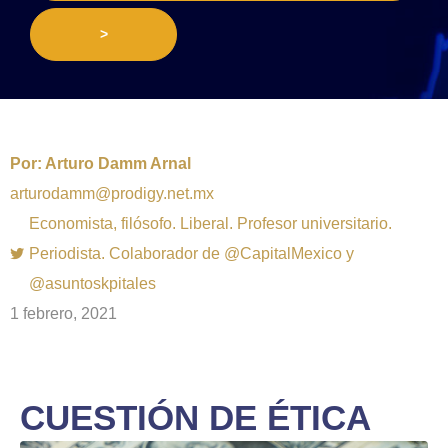
>
Por:
Arturo Damm Arnal
arturodamm@prodigy.net.mx
Economista, filósofo. Liberal. Profesor universitario.
Periodista. Colaborador de @CapitalMexico y
@asuntoskpitales
1 febrero, 2021
CUESTIÓN DE ÉTICA