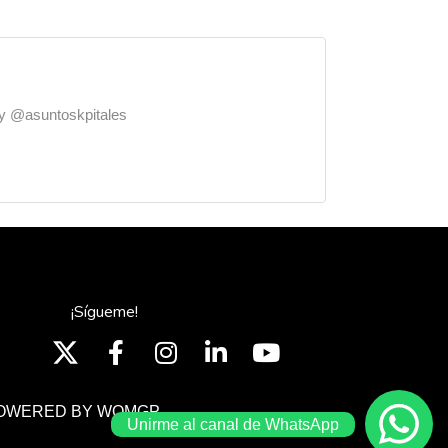
o y @asuntoskpitales
¡Sígueme!
OWERED BY WOMGP
Unirme al canal de WhatsApp