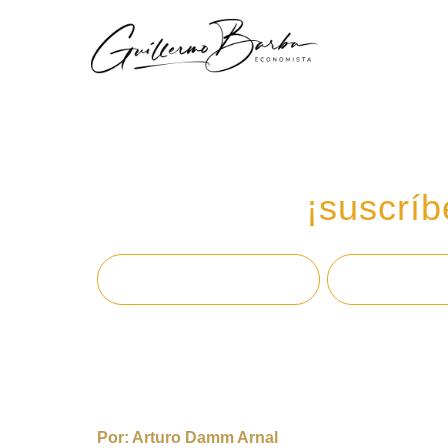
Recibe mi boletín de
en tu email,
¡suscríb
Por:
Arturo Damm Arnal