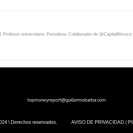
al. Profesor universitario. Periodista. Colaborador de @CapitalMexic
topmoneyreport@guillermobarba.com
|
024 \ Derechos reservados.
AVISO DE PRIVACIDAD
P