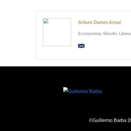
Arturo Damm Arnal
Economista, filósofo. Liber
©Guillermo Barba 2