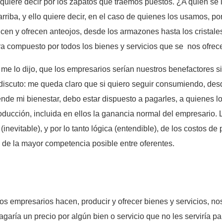
quiere decir por los zapatos que traemos puestos. ¿A quién se
riba, y ello quiere decir, en el caso de quienes los usamos, p
cen y ofrecen anteojos, desde los armazones hasta los cristal
era compuesto por todos los bienes y servicios que se nos ofre
me lo dijo, que los empresarios serían nuestros benefactores s
discuto: me queda claro que si quiero seguir consumiendo, desd
nde mi bienestar, debo estar dispuesto a pagarles, a quienes lo
oducción, incluida en ellos la ganancia normal del empresario. 
(inevitable), y por lo tanto lógica (entendible), de los costos 
e de la mayor competencia posible entre oferentes.
os empresarios hacen, producir y ofrecer bienes y servicios, n
garía un precio por algún bien o servicio que no les serviría p