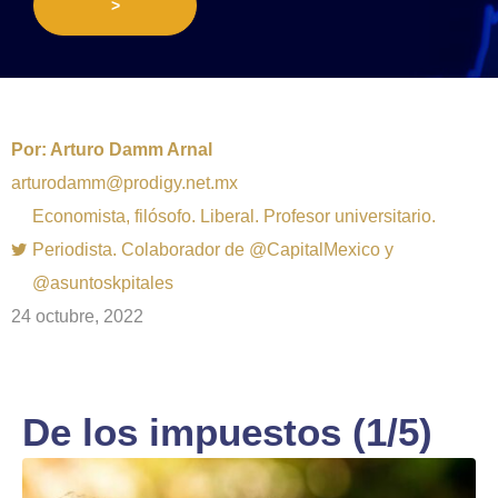
>
Por:
Arturo Damm Arnal
arturodamm@prodigy.net.mx
Economista, filósofo. Liberal. Profesor universitario.
Periodista. Colaborador de @CapitalMexico y
@asuntoskpitales
24 octubre, 2022
De los impuestos (1/5)