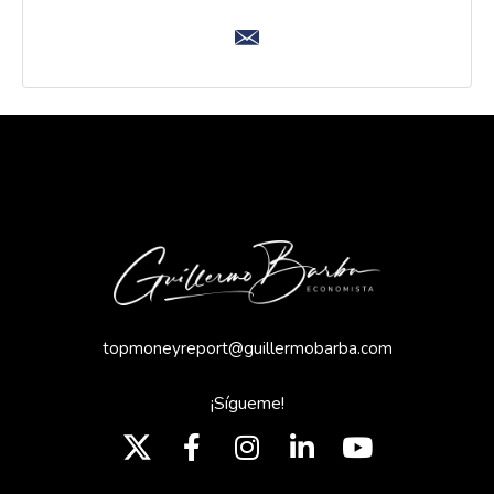
topmoneyreport@guillermobarba.com
¡Sígueme!