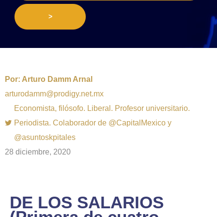
>
Por:
Arturo Damm Arnal
arturodamm@prodigy.net.mx
Economista, filósofo. Liberal. Profesor universitario.
Periodista. Colaborador de @CapitalMexico y
@asuntoskpitales
28 diciembre, 2020
DE LOS SALARIOS
(Primera de cuatro