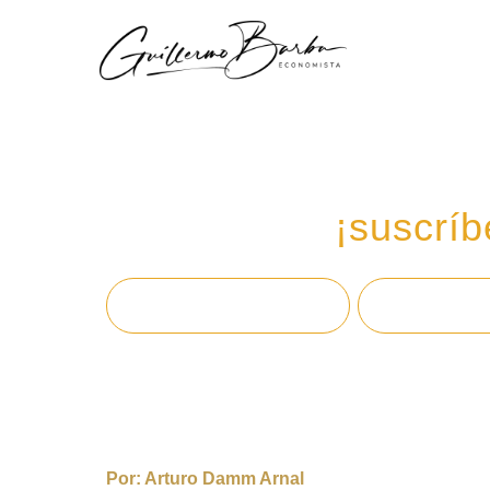
Recibe mi boletín de
en tu email,
¡suscríb
Por:
Arturo Damm Arnal