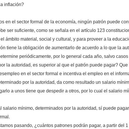
a inflación?
 en el sector formal de la economía, ningún patrón puede contr
e ser suficiente, como se señala en el artículo 123 constitucion
 ámbito material, social y cultural, y para proveer a la educació
ón tiene la obligación de aumentarlo de acuerdo a lo que la aut
etermine periódicamente, por lo general cada año, salvo caso
or la autoridad, es superior al que el patrón puede pagar? Que
desempleo en el sector formal e incentiva el empleo en el informa
terminado por la autoridad, da como resultado un salario mínim
garlo a unos tiene que despedir a otros, por lo cual el salario
l salario mínimo, determinados por la autoridad, sí puede paga
rmal.
stamos pasando, ¿cuántos patrones podrán pagar, a partir del 1