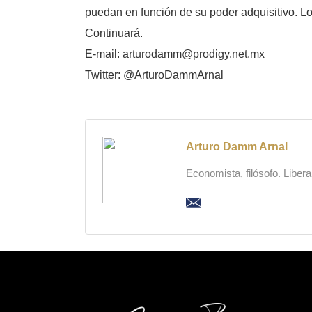
puedan en función de su poder adquisitivo. L
Continuará.
E-mail: arturodamm@prodigy.net.mx
Twitter: @ArturoDammArnal
Arturo Damm Arnal
Economista, filósofo. Liber