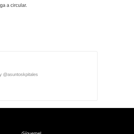
a a circular.
o y @asuntoskpitales
¡Sígueme!