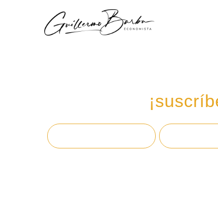
Recibe mi boletín de
en tu email,
¡suscríb