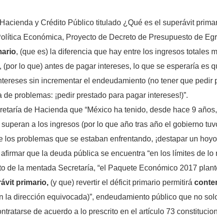
acienda y Crédito Público titulado ¿Qué es el superávit primari
lítica Económica, Proyecto de Decreto de Presupuesto de Egre
mario
, (que es) la diferencia que hay entre los ingresos totales 
(por lo que) antes de pagar intereses, lo que se esperaría es q
tereses sin incrementar el endeudamiento (no tener que pedir p
a de problemas: ¡pedir prestado para pagar intereses!)”.
taría de Hacienda que “México ha tenido, desde hace 9 años, un
s, superan a los ingresos (por lo que año tras año el gobierno tu
 los problemas que se estaban enfrentando, ¡destapar un hoyo pa
firmar que la deuda pública se encuentra “en los límites de lo 
to de la mentada Secretaría, “el Paquete Económico 2017 plan
ávit primario
,
(y que) revertir el déficit primario permitirá
conte
n la dirección equivocada)”, endeudamiento público que no solo
ntratarse de acuerdo a lo prescrito en el artículo 73 constitucion