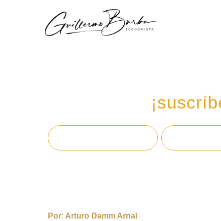
Recibe mi boletín de
en tu email,
¡suscríb
Por:
Arturo Damm Arnal