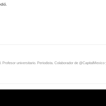
edió.
al. Profesor universitario. Periodista. Colaborador de @CapitalMexic