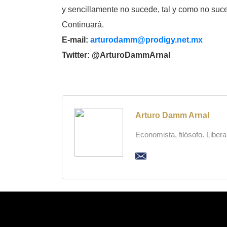
y sencillamente no sucede, tal y como no suc
Continuará.
E-mail:
arturodamm@prodigy.net.mx
Twitter: @ArturoDammArnal
Arturo Damm Arnal
Economista, filósofo. Liber