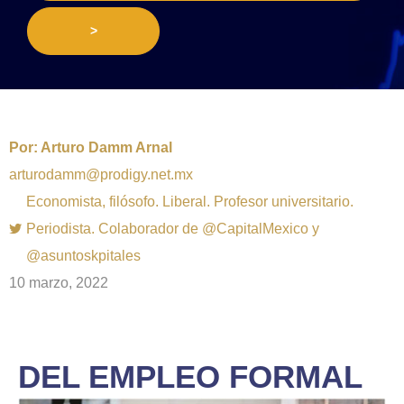
>
Por:
Arturo Damm Arnal
arturodamm@prodigy.net.mx
Economista, filósofo. Liberal. Profesor universitario.
Periodista. Colaborador de @CapitalMexico y
@asuntoskpitales
10 marzo, 2022
DEL EMPLEO FORMAL