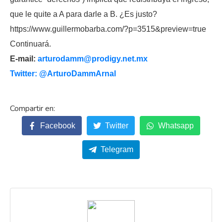
que le quite a A para darle a B. ¿Es justo?
https://www.guillermobarba.com/?p=3515&preview=true
Continuará.
E-mail:
arturodamm@prodigy.net.mx
Twitter: @ArturoDammArnal
Facebook
Twitter
Whatsapp
Telegram