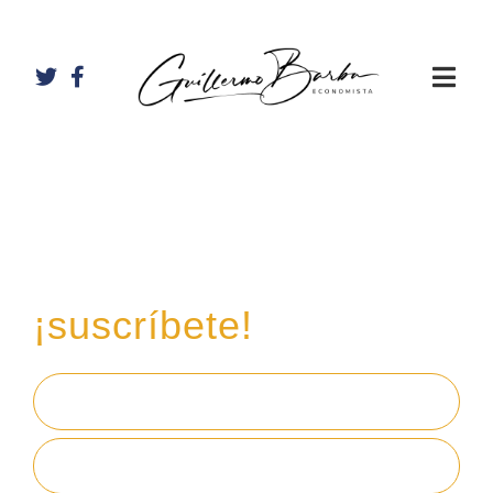
Recibe mi boletín de
inversiones
en tu email,
¡suscríbete!