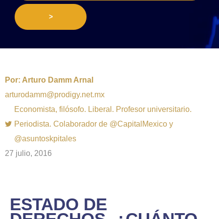
>
Por:
Arturo Damm Arnal
arturodamm@prodigy.net.mx
Economista, filósofo. Liberal. Profesor universitario.
Periodista. Colaborador de @CapitalMexico y
@asuntoskpitales
27 julio, 2016
ESTADO DE
DERECHOS, ¿CUÁNTO