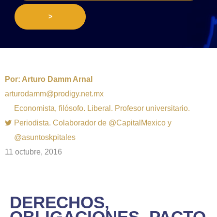
>
Por:
Arturo Damm Arnal
arturodamm@prodigy.net.mx
Economista, filósofo. Liberal. Profesor universitario.
Periodista. Colaborador de @CapitalMexico y
@asuntoskpitales
11 octubre, 2016
DERECHOS,
OBLIGACIONES, PACTO