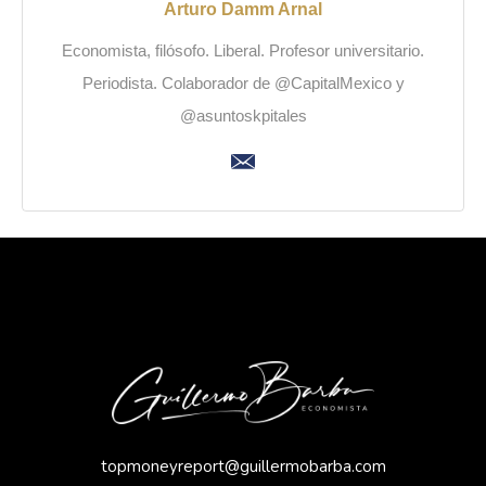
Arturo Damm Arnal
Economista, filósofo. Liberal. Profesor universitario.
Periodista. Colaborador de @CapitalMexico y
@asuntoskpitales
topmoneyreport@guillermobarba.com