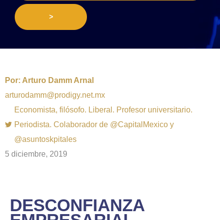
>
Por:
Arturo Damm Arnal
arturodamm@prodigy.net.mx
Economista, filósofo. Liberal. Profesor universitario.
Periodista. Colaborador de @CapitalMexico y
@asuntoskpitales
5 diciembre, 2019
DESCONFIANZA
EMPRESARIAL