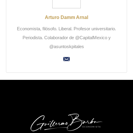
Arturo Damm Arnal
Economista, filósofo. Liberal. Profesor universitario.
Periodista. Colaborador de @CapitalMexico y
@asuntoskpitales