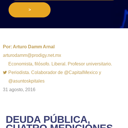
>
Por:
Arturo Damm Arnal
arturodamm@prodigy.net.mx
Economista, filósofo. Liberal. Profesor universitario.
Periodista. Colaborador de @CapitalMexico y
@asuntoskpitales
31 agosto, 2016
DEUDA PÚBLICA,
CUATRO MEDICIONES