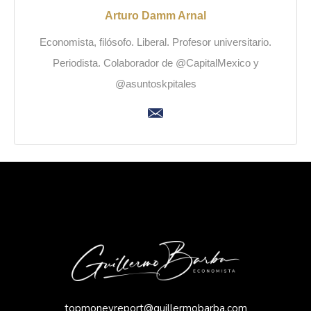
Arturo Damm Arnal
Economista, filósofo. Liberal. Profesor universitario.
Periodista. Colaborador de @CapitalMexico y
@asuntoskpitales
topmoneyreport@guillermobarba.com