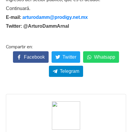
Continuará.
E-mail:
arturodamm@prodigy.net.mx
Twitter: @ArturoDammArnal
Facebook
Twitter
Whatsapp
Telegram