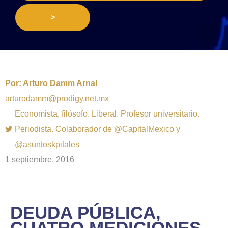
>
Por:
Arturo Damm Arnal
arturodamm@prodigy.net.mx
Economista, filósofo. Liberal. Profesor universitario.
Periodista. Colaborador de @CapitalMexico y
@asuntoskpitales
1 septiembre, 2016
DEUDA PÚBLICA,
CUATRO MEDICIONES