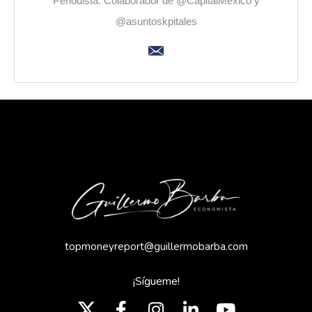
Periodista. Colaborador de @CapitalMexico y
@asuntoskpitales
topmoneyreport@guillermobarba.com
¡Sígueme!