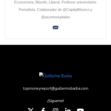
Economista, filósofo. Liberal. Profesor universitario.
Periodista. Colaborador de @CapitalMexico y
@asuntoskpitales
topmoneyreport@guillermobarba.com
¡Sígueme!