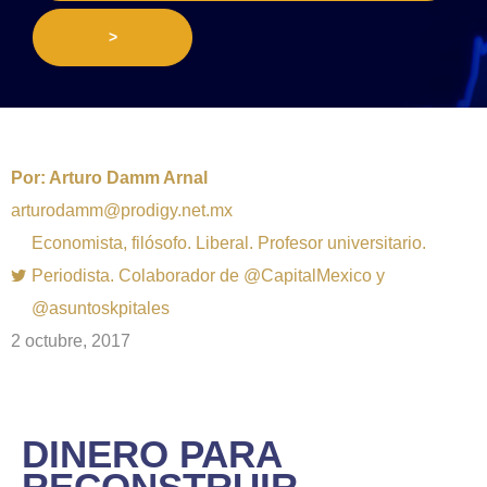
>
Por:
Arturo Damm Arnal
arturodamm@prodigy.net.mx
Economista, filósofo. Liberal. Profesor universitario.
Periodista. Colaborador de @CapitalMexico y
@asuntoskpitales
2 octubre, 2017
DINERO PARA
RECONSTRUIR