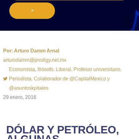
>
Por:
Arturo Damm Arnal
arturodamm@prodigy.net.mx
Economista, filósofo. Liberal. Profesor universitario.
Periodista. Colaborador de @CapitalMexico y
@asuntoskpitales
29 enero, 2016
DÓLAR Y PETRÓLEO,
ALGUNAS