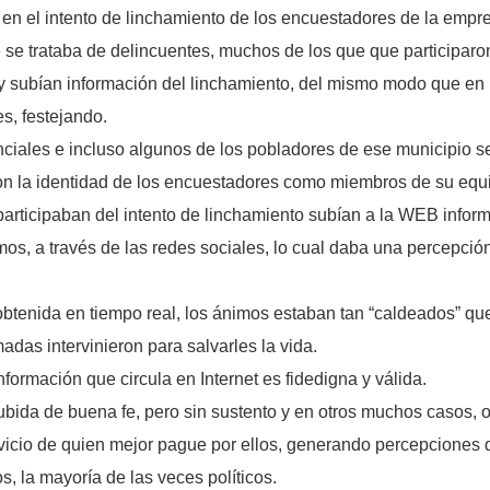
n el intento de linchamiento de los encuestadores de la empre
e se trataba de delincuentes, muchos de los que que participar
ar y subían información del linchamiento, del mismo modo que e
s, festejando.
nciales e incluso algunos de los pobladores de ese municipio s
n la identidad de los encuestadores como miembros de su equi
articipaban del intento de linchamiento subían a la WEB infor
mos, a través de las redes sociales, lo cual daba una percepció
tenida en tiempo real, los ánimos estaban tan “caldeados” que
das intervinieron para salvarles la vida.
formación que circula en Internet es fidedigna y válida.
bida de buena fe, pero sin sustento y en otros muchos casos, 
ervicio de quien mejor pague por ellos, generando percepciones
s, la mayoría de las veces políticos.