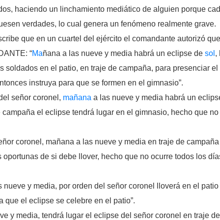
s, haciendo un linchamiento mediático de alguien porque cada
uesen verdades, lo cual genera un fenómeno realmente grave.
ribe que en un cuartel del ejército el comandante autorizó que
ANTE: “
Ma
ñana a las nueve y media habrá un eclipse de
sol
,
os soldados en el patio, en traje de campaña, para presenciar el
entonces instruya para que se formen en el gimnasio”.
l señor coronel,
mañana
a las nueve y media habrá un eclipse
de campaña el eclipse tendrá lugar en el gimnasio, hecho que no 
r coronel, mañana a las nueve y media en traje de campaña se
 oportunas de si debe llover, hecho que no ocurre todos los día
 y media, por orden del señor coronel lloverá en el patio del
que el eclipse se celebre en el patio”.
edia, tendrá lugar el eclipse del señor coronel en traje de c