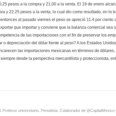
25 pesos a la compra y 21.00 a la venta. El 19 de enero alcanz
a y 22.25 pesos a la venta, lo cual dio como resultado, en lo t
e entonces al pasado viernes el peso se apreció 11.4 por ciento a
exportar que importar y conviene que la balanza comercial sea s
ompetencia de las importaciones con el fin de preservar los em
lar o depreciación del dólar frente al peso? A los Estados Unido
ncarecen las importaciones mexicanas en términos de dólares,
siempre desde la perspectiva mercantilista y proteccionista, e
al. Profesor universitario. Periodista. Colaborador de @CapitalMexic