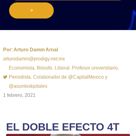
>
Por:
Arturo Damm Arnal
arturodamm@prodigy.net.mx
Economista, filósofo. Liberal. Profesor universitario.
Periodista. Colaborador de @CapitalMexico y
@asuntoskpitales
1 febrero, 2021
EL DOBLE EFECTO 4T