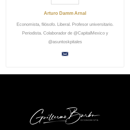
Arturo Damm Arnal
Economista, filósofo. Liberal. Profesor universitario.
Periodista. Colaborador de @CapitalMexico y
@asuntoskpitales