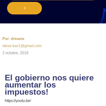
>
Por:
dreams
steve.trax1@gmail.com
2 octubre, 2019
El gobierno nos quiere
aumentar los
impuestos!
https://youtu.be/