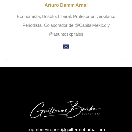
Arturo Damm Arnal
Economista, filósofo. Liberal. Profesor universitario.
Periodista. Colaborador de @CapitalMexico y
@asuntoskpitales
topmoneyreport@guillermobarba.com