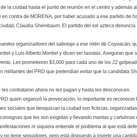
a de la ciudad hasta el punto de reunión en el centro y además a
RD en contra de MORENA, por haber acusado a ese partido de ha
 ciudad, Claudia Sheinbaum. El partido del sol azteca denuncia
uestos organizadores del sabotaje a ese mitin de Coyoacán, qu
tiel y Luis Alberto Montiel y dicen ser taxistas. Aseguran qu
evento. Les prometieron $3,000 para cada uno de los 22 golpead
n militantes del PRD que pretendían evitar que la candidata Sh
es contrataron ahora no les pagan y hasta les desconocen.
 quien organizó la provocación, lo importante es reconocer l
nes sociales que desquician la ciudad son ficticias, organizad
consignas que les son exigidas y llevando mantas y cartulinas 
nifestaciones ni siquiera entiende el problema al que está def
 no tiene seguidores, pero está dispuesto a invertir una cantida