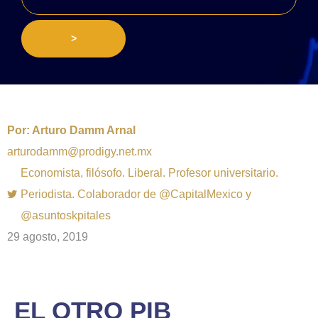
>
Por:
Arturo Damm Arnal
arturodamm@prodigy.net.mx
Economista, filósofo. Liberal. Profesor universitario.
Periodista. Colaborador de @CapitalMexico y
@asuntoskpitales
29 agosto, 2019
EL OTRO PIB