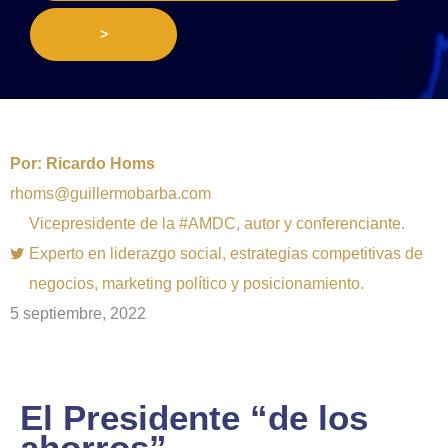
>
Por:
Ricardo Homs
rhoms@guillermobarba.com
Vicepresidente de la #AMDC, autor y conferenciante.
Experto en liderazgo social, estrategias competitivas de
negocios, marketing político y posicionamiento.
5 septiembre, 2022
El Presidente “de los
ahorros”