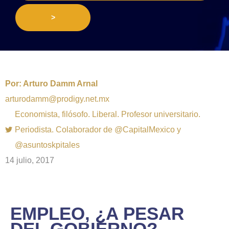
>
Por:
Arturo Damm Arnal
arturodamm@prodigy.net.mx
Economista, filósofo. Liberal. Profesor universitario.
Periodista. Colaborador de @CapitalMexico y
@asuntoskpitales
14 julio, 2017
EMPLEO, ¿A PESAR
DEL GOBIERNO?