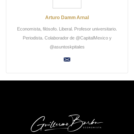
Arturo Damm Arnal
Economista, filósofo. Liberal. Profesor universitario.
Periodista. Colaborador de @CapitalMexico y
@asuntoskpitales