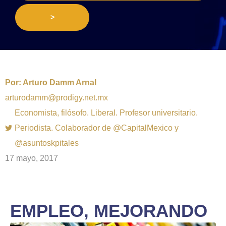
>
Por:
Arturo Damm Arnal
arturodamm@prodigy.net.mx
Economista, filósofo. Liberal. Profesor universitario.
Periodista. Colaborador de @CapitalMexico y
@asuntoskpitales
17 mayo, 2017
EMPLEO, MEJORANDO