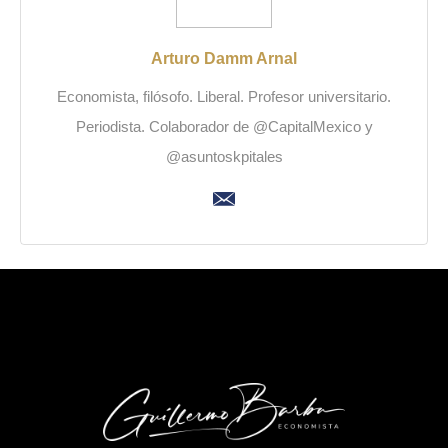
Arturo Damm Arnal
Economista, filósofo. Liberal. Profesor universitario.
Periodista. Colaborador de @CapitalMexico y
@asuntoskpitales