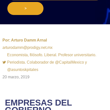
>
Por:
Arturo Damm Arnal
arturodamm@prodigy.net.mx
Economista, filósofo. Liberal. Profesor universitario.
Periodista. Colaborador de @CapitalMexico y
@asuntoskpitales
20 marzo, 2019
EMPRESAS DEL
GOBIERNO