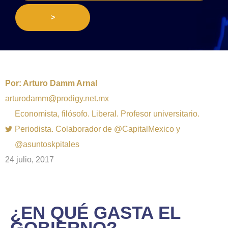
>
Por:
Arturo Damm Arnal
arturodamm@prodigy.net.mx
Economista, filósofo. Liberal. Profesor universitario.
Periodista. Colaborador de @CapitalMexico y
@asuntoskpitales
24 julio, 2017
¿EN QUÉ GASTA EL
GOBIERNO?